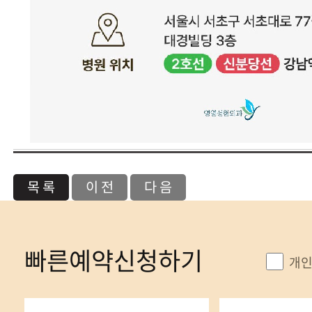
목 록
이 전
다 음
빠른예약신청하기
개인