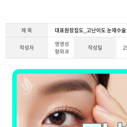
제 목
대표원장집도_고난이도 눈재수술
영영성
작성자
작성일
2
형외과