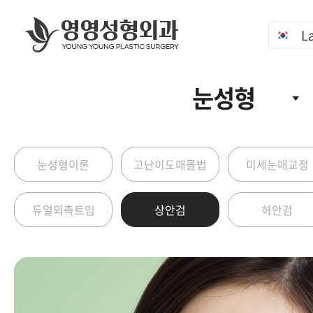
L
눈성형
눈성형이론
고난이도매몰법
미세눈매교정
듀얼외측트임
상안검
하안검