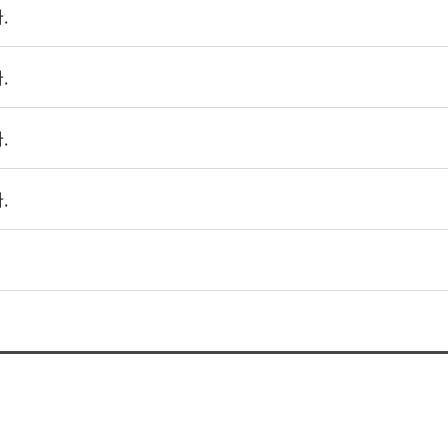
.
.
.
.