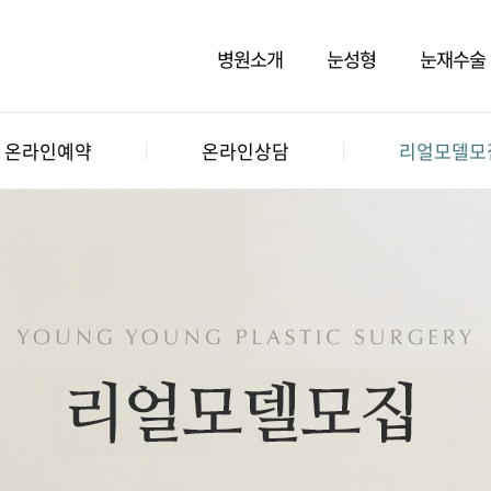
병원소개
눈성형
눈재수술
온라인예약
온라인상담
리얼모델모