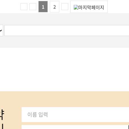
1
2
약
기