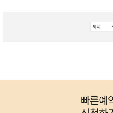
빠른예
신청하