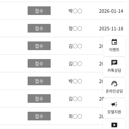
접수
박○○
2026-01-14
접수
정○○
2025-11-18
event
접수
김○○
2025-10-19
이벤트
chat
접수
김○○
2025-10-17
카톡상담
접수
박○○
2025-09-15
support_agent
온라인상담
접수
김○○
2025-09-04
campaign
모델지원
접수
최○○
2025-08-07
smart_display