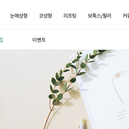
눈매성형
코성형
리프팅
보톡스/필러
커
집
이벤트