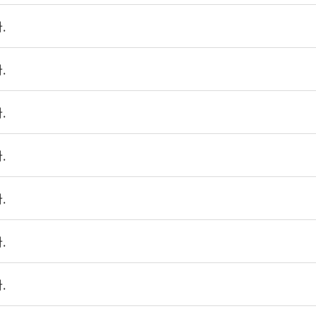
.
.
.
.
.
.
.