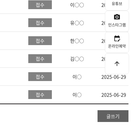
유튜브
접수
이○○
2025-07-15
photo_camera
접수
유○○
2025-07-08
인스타그램
edit_calendar
접수
한○○
2025-07-04
온라인예약
접수
김○○
2025-07-01
arrow_upward
접수
이○
2025-06-29
접수
이○
2025-06-29
글쓰기