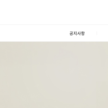
본
문
바
로
가
공지사항
기