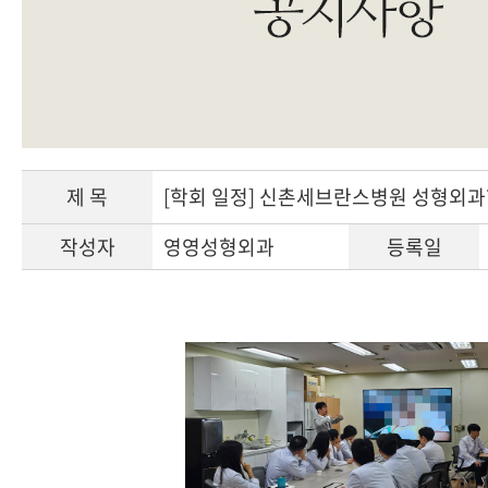
제 목
[학회 일정] 신촌세브란스병원 성형외과
작성자
영영성형외과
등록일